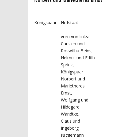
Norbert und Marietheres Ernst
Königspaar
Hofstaat
vorn von links:
Carsten und
Roswitha Beins,
Helmut und Edith
Sprink,
Königspaar
Norbert und
Marietheres
Ernst,
Wolfgang und
Hildegard
Wandtke,
Claus und
Ingeborg
Niggemann