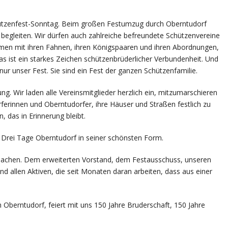
tzenfest-Sonntag. Beim großen Festumzug durch Oberntudorf
 begleiten. Wir dürfen auch zahlreiche befreundete Schützenvereine
men mit ihren Fahnen, ihren Königspaaren und ihren Abordnungen,
as ist ein starkes Zeichen schützenbrüderlicher Verbundenheit. Und
nur unser Fest. Sie sind ein Fest der ganzen Schützenfamilie.
ng. Wir laden alle Vereinsmitglieder herzlich ein, mitzumarschieren
rferinnen und Oberntudorfer, ihre Häuser und Straßen festlich zu
 das in Erinnerung bleibt.
 Drei Tage Oberntudorf in seiner schönsten Form.
h machen. Dem erweiterten Vorstand, dem Festausschuss, unseren
d allen Aktiven, die seit Monaten daran arbeiten, dass aus einer
h Oberntudorf, feiert mit uns 150 Jahre Bruderschaft, 150 Jahre