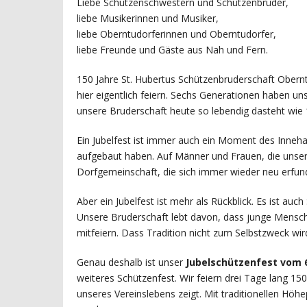
Liebe Schützenschwestern und Schützenbrüder,
liebe Musikerinnen und Musiker,
liebe Oberntudorferinnen und Oberntudorfer,
liebe Freunde und Gäste aus Nah und Fern.
150 Jahre St. Hubertus Schützenbruderschaft Obernt
hier eigentlich feiern. Sechs Generationen haben u
unsere Bruderschaft heute so lebendig dasteht wie 
Ein Jubelfest ist immer auch ein Moment des Inneha
aufgebaut haben. Auf Männer und Frauen, die unser
Dorfgemeinschaft, die sich immer wieder neu erfund
Aber ein Jubelfest ist mehr als Rückblick. Es ist a
Unsere Bruderschaft lebt davon, dass junge Mens
mitfeiern. Dass Tradition nicht zum Selbstzweck wir
Genau deshalb ist unser
Jubelschützenfest vom 6.
weiteres Schützenfest. Wir feiern drei Tage lang 1
unseres Vereinslebens zeigt. Mit traditionellen Hö