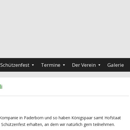
Schützenfest
Termine
Der Verein
Galerie
i
er-Kompanie in Paderborn und so haben Königspaar samt Hofstaat
Schützenfest erhalten, an dem wir natürlich gern teilnehmen.