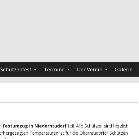
Schützenfest
Termine
Der Verein
Galerie
am
Festumzug in Niederntudorf
teil. Alle Schützen sind herzlich
orhergesagten Temperaturen ist für die Oberntudorfer Schützen